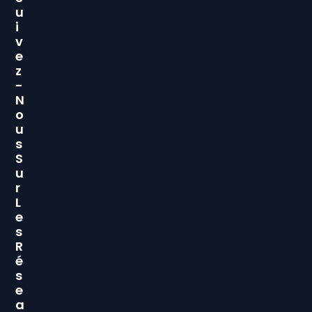
U
I
V
E
Z
-
N
O
U
S
S
U
R
L
E
S
R
É
S
E
A