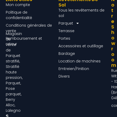
Sol
O
Mon compte
T
Tous les revêtements de
Politique de
R
sol
confidentialité
E
Parquet
Conditions générales de
S
vente
Terrasse
H
Magasin
O
Remboursement et
Portes
de
W
retour
vente
Accessoires et outillage
R
de
Bardage
O
Parquet
O
Location de machines
stratifié,
M
Stratifié
Emtreien/Finition
Ru
haute
Wit
Divers
pression,
- 1
Parquet,
Ha
Pose
(Br
parquet,
04
Berry
Alloc,
co
Lalegno
S