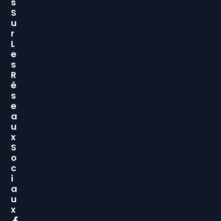
S
S
U
R
L
E
S
R
É
S
E
A
U
X
S
O
C
I
A
U
X