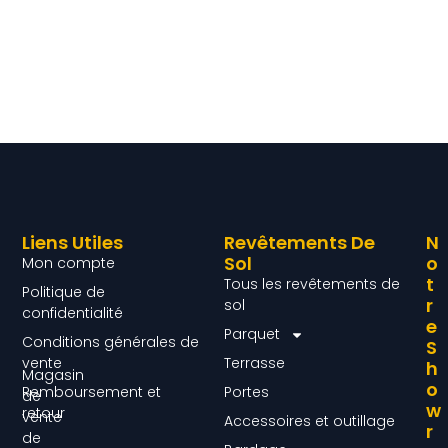
Liens Utiles
Revêtements De
N
Sol
O
Mon compte
T
Tous les revêtements de
Politique de
R
sol
confidentialité
E
Parquet
Conditions générales de
S
vente
Terrasse
H
Magasin
O
Remboursement et
Portes
de
W
retour
vente
Accessoires et outillage
R
de