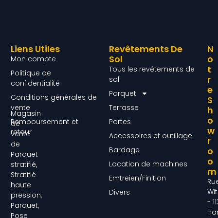
Liens Utiles
Revêtements De
N
Sol
O
Mon compte
T
Tous les revêtements de
Politique de
R
sol
confidentialité
E
Parquet
Conditions générales de
S
vente
Terrasse
H
Magasin
O
Remboursement et
Portes
de
W
retour
vente
Accessoires et outillage
R
de
Bardage
O
Parquet
O
Location de machines
stratifié,
M
Stratifié
Emtreien/Finition
Ru
haute
Wit
Divers
pression,
- 1
Parquet,
Ha
Pose