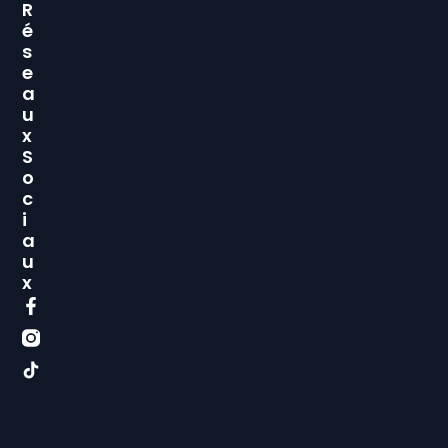
R
É
S
E
A
U
X
S
O
C
I
A
U
X