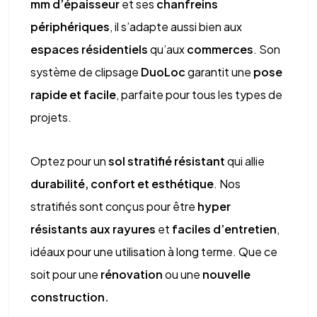
mm d’épaisseur
et ses
chanfreins
périphériques
, il s’adapte aussi bien aux
espaces résidentiels
qu’aux
commerces
. Son
système de clipsage
DuoLoc
garantit une
pose
rapide et facile
, parfaite pour tous les types de
projets.
Optez pour un
sol stratifié résistant
qui allie
durabilité, confort et esthétique
. Nos
stratifiés sont conçus pour être
hyper
résistants aux rayures
et
faciles d’entretien
,
idéaux pour une utilisation à long terme. Que ce
soit pour une
rénovation
ou une
nouvelle
construction.