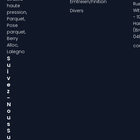
Emtreien/Finition
Ru
haute
Wit
Divers
pression,
- 1
Parquet,
Ha
Pose
(Br
parquet,
04
Berry
Alloc,
co
Lalegno
S
U
I
V
E
Z
-
N
O
U
S
S
U