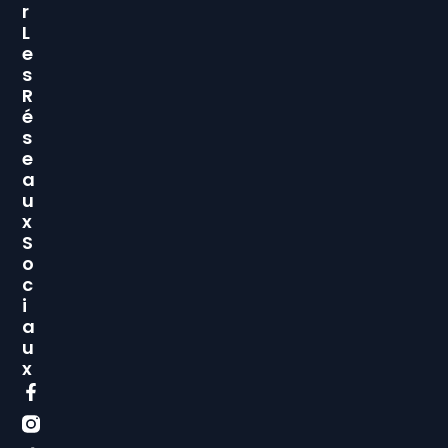
R
L
E
S
R
É
S
E
A
U
X
S
O
C
I
A
U
X