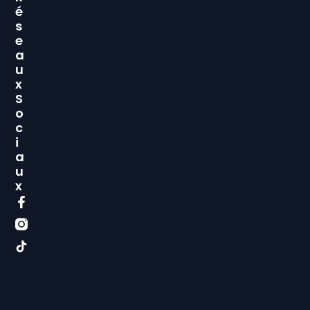
É
S
E
A
U
X
S
O
C
I
A
U
X