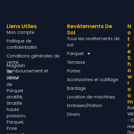
Liens Utiles
Revêtements De
N
Sol
O
Mon compte
T
Tous les revêtements de
Politique de
R
sol
confidentialité
E
Parquet
Conditions générales de
S
vente
Terrasse
H
Magasin
O
Remboursement et
Portes
de
W
retour
vente
Accessoires et outillage
R
de
Bardage
O
Parquet
O
Location de machines
stratifié,
M
Stratifié
Emtreien/Finition
Ru
haute
Wit
Divers
pression,
- 1
Parquet,
Ha
Pose
(Br