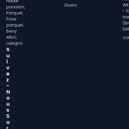
haute
Wit
Divers
pression,
- 1
Parquet,
Ha
Pose
(Br
parquet,
04
Berry
Alloc,
co
Lalegno
S
U
I
V
E
Z
-
N
O
U
S
S
U
R