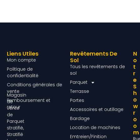
Liens Utiles
Revêtements De
N
Sol
O
Mon compte
T
Tous les revêtements de
Politique de
R
sol
confidentialité
E
Parquet
Conditions générales de
S
vente
Terrasse
H
Magasin
O
Remboursement et
Portes
de
W
retour
vente
Accessoires et outillage
R
de
Bardage
O
Parquet
O
Location de machines
stratifié,
M
Stratifié
Emtreien/Finition
Ru