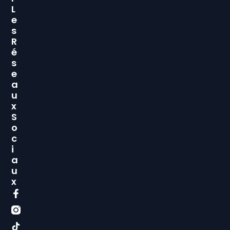
L
E
S
R
É
S
E
A
U
X
S
O
C
I
A
U
X