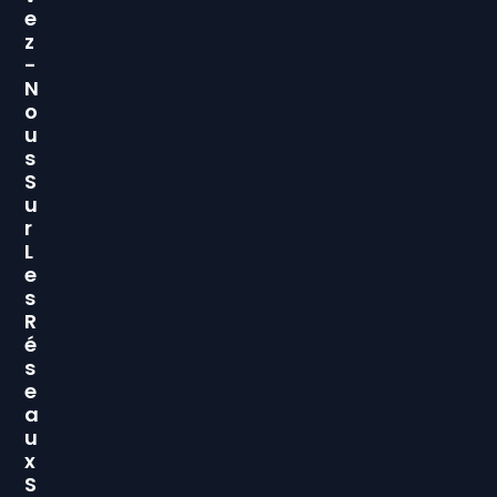
E
Z
-
N
O
U
S
S
U
R
L
E
S
R
É
S
E
A
U
X
S