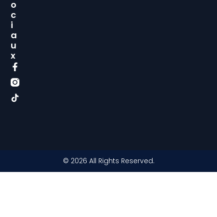
O
C
I
A
U
X
© 2026 All Rights Reserved.