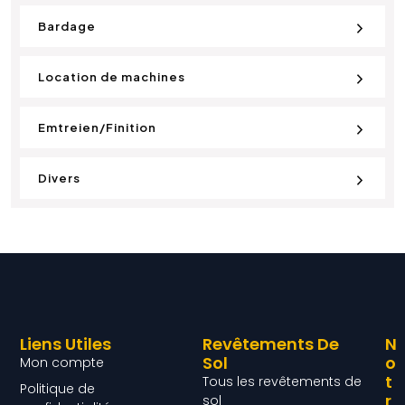
Bardage
Location de machines
Emtreien/Finition
Divers
Liens Utiles
Revêtements De
N
Sol
O
Mon compte
T
Tous les revêtements de
Politique de
R
sol