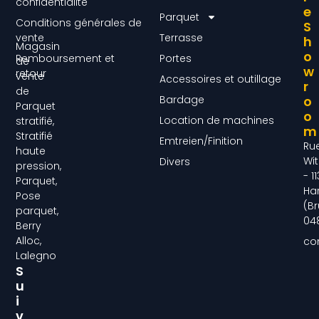
confidentialité
E
Parquet
Conditions générales de
S
vente
Terrasse
H
Magasin
O
Remboursement et
Portes
de
W
retour
vente
Accessoires et outillage
R
de
Bardage
O
Parquet
O
Location de machines
stratifié,
M
Stratifié
Emtreien/Finition
Ru
haute
Wit
Divers
pression,
- 1
Parquet,
Ha
Pose
(Br
parquet,
04
Berry
Alloc,
co
Lalegno
S
U
I
V