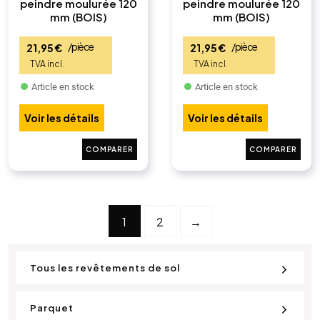
peindre moulurée 120
peindre moulurée 120
mm (BOIS)
mm (BOIS)
/pièce
/pièce
21,95
€
21,95
€
Article en stock
Article en stock
Voir les détails
Voir les détails
COMPARER
COMPARER
1
2
→
Tous les revêtements de sol
Parquet