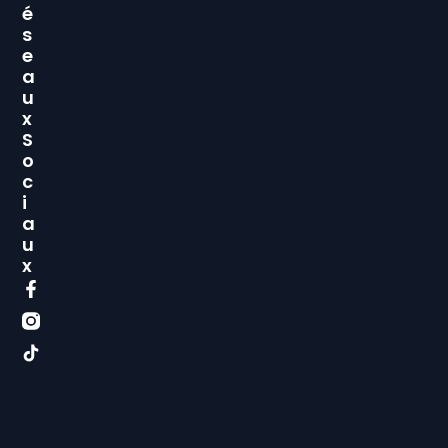
É
S
E
A
U
X
S
O
C
I
A
U
X