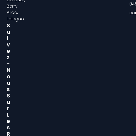
04
Berry
Alloc,
co
Lalegno
S
U
I
V
E
Z
-
N
O
U
S
S
U
R
L
E
S
R