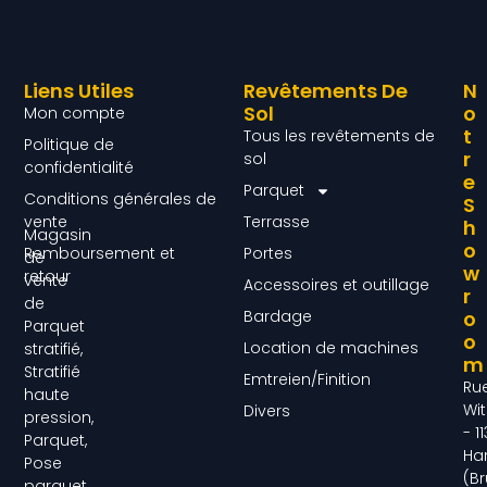
Liens Utiles
Revêtements De
N
Sol
O
Mon compte
T
Tous les revêtements de
Politique de
R
sol
confidentialité
E
Parquet
Conditions générales de
S
vente
Terrasse
H
Magasin
O
Remboursement et
Portes
de
W
retour
vente
Accessoires et outillage
R
de
Bardage
O
Parquet
O
Location de machines
stratifié,
M
Stratifié
Emtreien/Finition
Ru
haute
Wit
Divers
pression,
- 1
Parquet,
Ha
Pose
(Br
parquet,