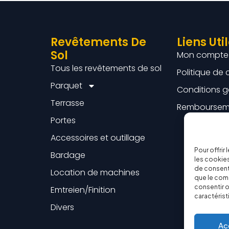
Revêtements De
Liens Uti
Sol
Mon compte
Tous les revêtements de sol
Politique de 
Parquet
Conditions g
Terrasse
Rembourseme
Portes
Accessoires et outillage
Pour offrir
Bardage
les cookies
de consenti
Location de machines
que le comp
consentir o
Emtreien/Finition
caractérist
Divers
Ac