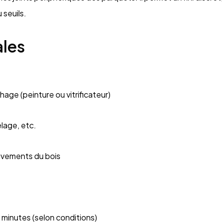
 seuils.
ales
age (peinture ou vitrificateur)
elage, etc.
uvements du bois
 minutes (selon conditions)