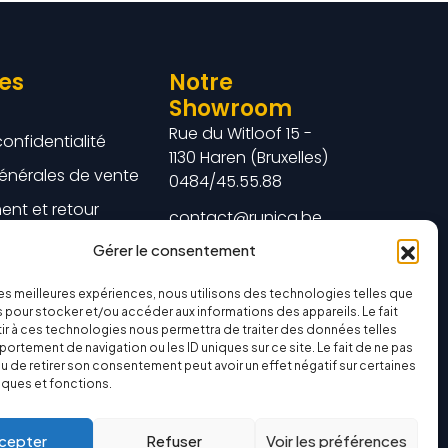
les
Notre
Showroom
Rue du Witloof 15 -
confidentialité
1130 Haren (Bruxelles)
énérales de vente
0484/45.55.88
nt et retour
contact@runica.be
Gérer le consentement
 les meilleures expériences, nous utilisons des technologies telles que
 pour stocker et/ou accéder aux informations des appareils. Le fait
r à ces technologies nous permettra de traiter des données telles
ortement de navigation ou les ID uniques sur ce site. Le fait de ne pas
u de retirer son consentement peut avoir un effet négatif sur certaines
iques et fonctions.
cepter
Refuser
Voir les préférences