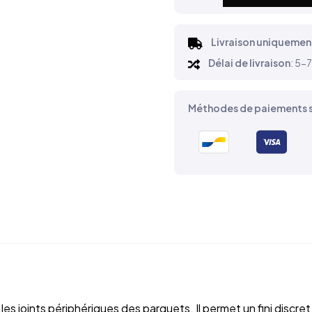
Livraison uniquemen
Délai de livraison
: 5-7
Méthodes de paiements s
s joints périphériques des parquets. Il permet un fini discret